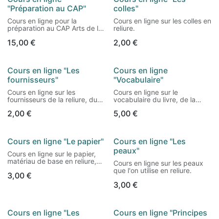
"Préparation au CAP"
colles"
Les cours sont en évolution et
l'abonnement vous permet de
Cours en ligne pour la
Cours en ligne sur les colles en
bénéficier des évolutions
préparation au CAP Arts de la
reliure.
possibles dans ce laps de
reliure, avec des conseils et
temps.
15,00
€
2,00
€
les annales pour se préparer
au mieux.
Ils sont très importants pour
bien connaître ses matériaux
et travailler correctement !
Cours en ligne "Les
Cours en ligne
fournisseurs"
"Vocabulaire"
Avec ce pack, il faudra
attendre un petit peu que je
Cours en ligne sur les
Cours en ligne sur le
vous active l'accès aux
fournisseurs de la reliure, du
vocabulaire du livre, de la
différents cours à la main. En
cartonnage et de la
reliure et du cartonnage. Ce
cas de soucis ou d'attente
2,00
€
5,00
€
restauration.
cours est souvent cité dans
trop longue, envoyez moi un
les autres cours pour bien les
message à
comprendre.
"livrasphere@gmail.com".
Merci !
Cours en ligne "Le papier"
Cours en ligne "Les
peaux"
Cours en ligne sur le papier,
matériau de base en reliure,
Cours en ligne sur les peaux
pour connaître son origine, sa
que l'on utilise en reliure.
3,00
€
fabrication et les différents
papiers utilisés dans nos
3,00
€
métiers.
Cours en ligne "Les
Cours en ligne "Principes