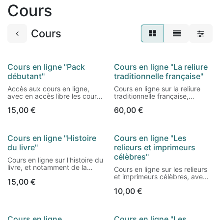
Cours
Cours
Cours en ligne "Pack
Cours en ligne "La reliure
débutant"
traditionnelle française"
Accès aux cours en ligne,
Cours en ligne sur la reliure
avec en accès libre les cours :
traditionnelle française,
- "Principes de base"
composé de textes et
15,00
€
60,00
€
- "Vocabulaire"
d'illustrations.
- "Les fournisseurs"
Ce cours peut évoluer avec le
- "Les colles"
temps.
- "Le papier"
Cours en ligne "Histoire
Cours en ligne "Les
- "Les peaux"
du livre"
relieurs et imprimeurs
- "Les papiers marbrés et
décorés"
célèbres"
Cours en ligne sur l'histoire du
- "Le carton"
livre, et notamment de la
Cours en ligne sur les relieurs
- "Les fils et ficelles en reliure"
reliure.
et imprimeurs célèbres, avec
- "Les toiles de reliure"
15,00
€
des descriptions et des
- "Les teintures, peintures et
10,00
€
illustrations pour chacun.
couleurs"
- "Créer ses outils pour la
reliure et le cartonnage"
Cours en ligne
Cours en ligne "Les