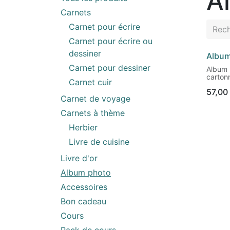
A
Carnets
Carnet pour écrire
Carnet pour écrire ou
dessiner
Album
Nouv
Carnet pour dessiner
Album 
cartonn
Carnet cuir
de pap
57,00
liseré 
Carnet de voyage
Format
Carnets à thème
Papier 
Herbier
avec c
pour c
Livre de cuisine
dessin
60 pag
Livre d'or
Album photo
Accessoires
Bon cadeau
Cours