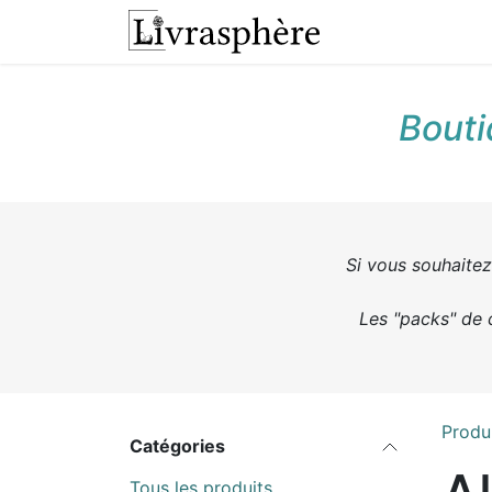
Se rendre au contenu
L'atelier
Presta
Bouti
Si vous souhaitez 
Les "packs" de 
Produ
Catégories
Tous les produits