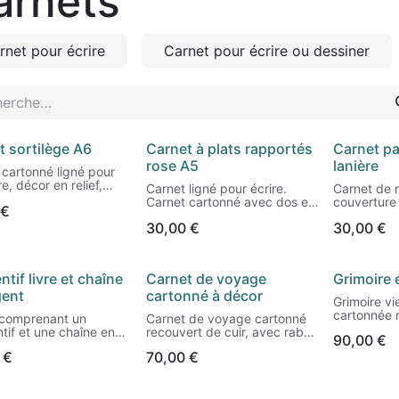
arnets
rnet pour écrire
Carnet pour écrire ou dessiner
t sortilège A6
Carnet à plats rapportés
Carnet pa
eau !
rose A5
lanière
 cartonné ligné pour
re, décor en relief,
Carnet ligné pour écrire.
Carnet de n
rrondis.
Carnet cartonné avec dos en
couverture
€
nts carnets au choix :
toile et plats recouverts de
recouverte
/ Tête de mort
30,00
€
30,00
€
papier japonais dans les tons
népalais av
d'eau / Motif
roses et bleu ciel.
intégrée (
rique
complèteme
e / Motif double
Format : 14,5 x 21,2cm.
tif livre et chaîne
Carnet de voyage
Grimoire 
eau !
ge / Caducée
Format : 11
 / Reliques de la mort
gent
cartonné à décor
Intérieur 120 pages. Papier
Grimoire vie
eaux / Motif
ligné crème 90gr.
Papier inté
cartonnée 
r comprenant un
Carnet de voyage cartonné
rique
120gr coul
teinté à la
tif et une chaîne en
recouvert de cuir, avec rabat
lisse.
90,00
€
en relief. F
 Pendentif "Mini-livre"
(non aimanté). Couverture
96 pages
fumée sur l
€
70,00
€
er et cuir véritable.
estampée à froid avec
 A6 (9,5 x 14,5cm).
faux-nerfs.
our offrir, cadeau
différents motifs
l et unique pour un(e)
d'arabesques. Cuir teinté à la
ges, cousues. Papier
Intérieur e
né(e) des livres.
main (chèvre).
90gr ligné.