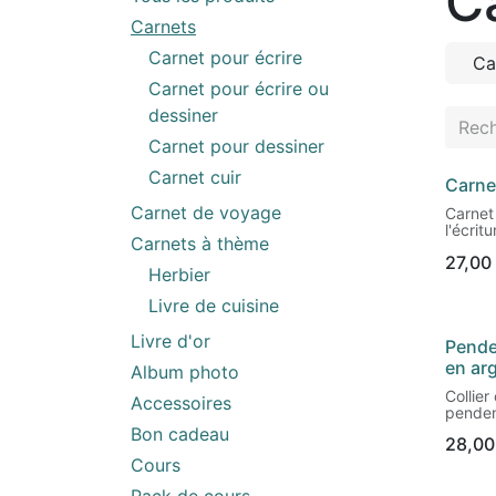
C
Carnets
Carnet pour écrire
Ca
Carnet pour écrire ou
dessiner
Carnet pour dessiner
Carnet cuir
Carne
Nouv
Carnet de voyage
Carnet
l'écritu
Carnets à thème
coins a
27,00
Différe
Herbier
- Gris 
- Vert 
Livre de cuisine
géomét
- Jaun
Livre d'or
Penden
Nouv
- Oran
- Rouge
en ar
Album photo
- Bord
Collie
géomét
Accessoires
penden
argent.
Bon cadeau
28,00
en papi
Format
Idéal p
Cours
origina
192 pa
passion
offset 