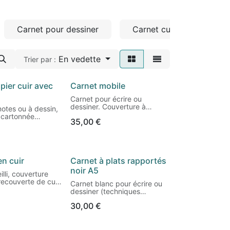
Carnet pour dessiner
Carnet cuir
En vedette
Trier par :
pier cuir avec
Carnet mobile
Carnet pour écrire ou
dessiner. Couverture à
otes ou à dessin,
double cartons avec mobile
 cartonnée
35,00
€
intégré. Couverture
 de papier
recouverte de papier matiéré
ec lanière cuir
bleu marine, dos noir. Mobile
veau). Ouverture
en papier effet lin avec
nt à plat.
projection d'encre.
en cuir
Carnet à plats rapportés
Vendu avec son étui en
 x 16 cm.
papier pour ne pas l'abîmer.
noir A5
illi, couverture
Pièce unique !
rieur de qualité,
recouverte de cuir
Carnet blanc pour écrire ou
eur crème, très
 main, avec motif
dessiner (techniques
Format : 9,5 x 15cm.
leurons au noir de
sèches). Carnet cartonné
e dos entre les
30,00
€
avec dos en toile et plats
Papier intérieur blanc sans
recouverts de papier italien
acide 110gr.
dans les tons noir (mat et
92 pages.
n papier grain
brillant).