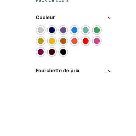
Pack de cours
Attenti
conserv
Couleur
L'argen
vous p
frotta
adapté
Longue
Mailles
Taille 
Fermetu
40 pag
Fourchette de prix