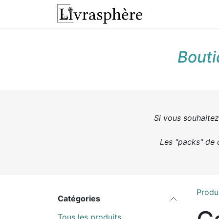
Se rendre au contenu
L'atelier
Presta
Bouti
Si vous souhaitez 
Les "packs" de 
Produ
Catégories
Tous les produits