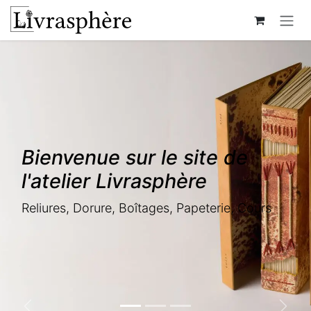
Se rendre au contenu
Bienvenue sur le site de
l'atelier Livrasphère
Reliures, Dorure, Boîtages, Papeterie, Cours