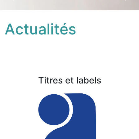
Précédent
Suiva
Actualités
Titres et labels