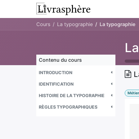
Se rendre au contenu
L'atelier
Presta
Cours
La typographie
La typographie
La
Contenu du cours
INTRODUCTION
L
IDENTIFICATION
Métie
HISTOIRE DE LA TYPOGRAPHIE
RÈGLES TYPOGRAPHIQUES