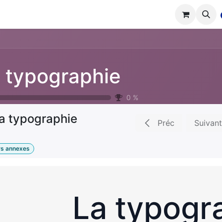
tions
Réalisations
Cours
Boutique
 typographie
0
%
a typographie
Préc
Suivant
rs annexes
La typogr