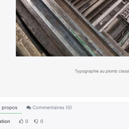
Typographie au plomb class
 propos
Commentaires (
0
)
ation
0
0