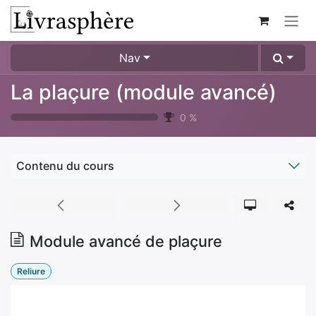
Se rendre au contenu
Nav
La plaçure (module avancé)
0
%
Contenu du cours
Module avancé de plaçure
Reliure