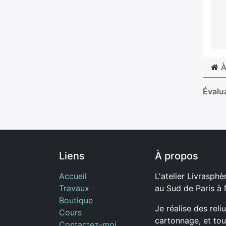
À
Évalu
Liens
À propos
Accueil
L'atelier Livrasphèr
Travaux
au Sud de Paris à
Boutique
Je réalise des reli
Cours
cartonnage, et tou
Contactez-moi