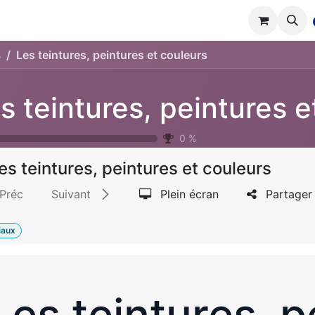
tions
Réalisations
Cours
Boutique
s
Les teintures, peintures et couleurs
0
%
es teintures, peintures et couleurs
Préc
Suivant
Plein écran
Partager
iaux
Les teintures, p