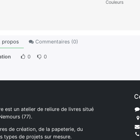
Couleurs
 propos
Commentaires (
0
)
ation
0
0
C
e est un atelier de reliure de livres situé
 Nemours (77).
ures de création, de la papeterie, du
s types de projets sur mesure.