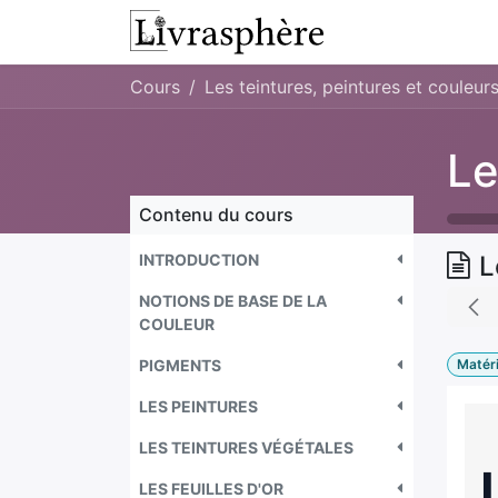
Se rendre au contenu
L'atelier
Presta
Cours
Les teintures, peintures et couleur
Contenu du cours
INTRODUCTION
L
NOTIONS DE BASE DE LA
COULEUR
PIGMENTS
Matér
LES PEINTURES
LES TEINTURES VÉGÉTALES
LES FEUILLES D'OR