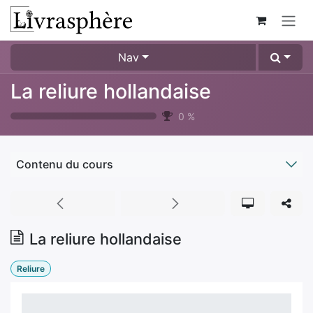
Se rendre au contenu
Nav
La reliure hollandaise
0
%
Contenu du cours
La reliure hollandaise
Reliure