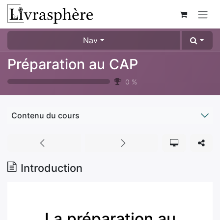
Se rendre au contenu
Nav
Préparation au CAP
0
%
Contenu du cours
Introduction
La préparation au