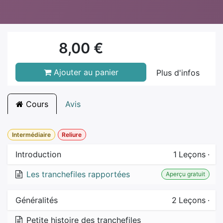
8,00
€
Ajouter au panier
Plus d'infos
Cours
Avis
Intermédiaire
Reliure
Introduction
1
Leçons
·
Les tranchefiles rapportées
Aperçu gratuit
Généralités
2
Leçons
·
Petite histoire des tranchefiles