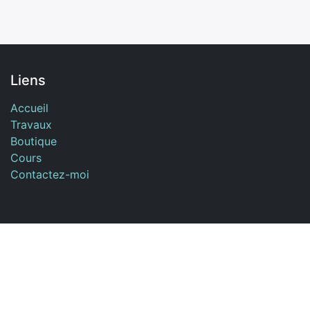
Liens
Accueil
Travaux
Boutique
Cours
Contactez-moi
À propos
L'atelier Livrasphère est un atelier de reliure de livres
situé au Sud de Paris à Nemours (77).
Je réalise des reliures de création, de la papeterie, du