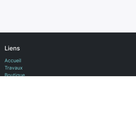
Liens
Accueil
Travaux
Boutique
Cours
Contactez-moi
À propos
L'atelier Livrasphère est un atelier de reliure de livres
situé au Sud de Paris à Nemours (77).