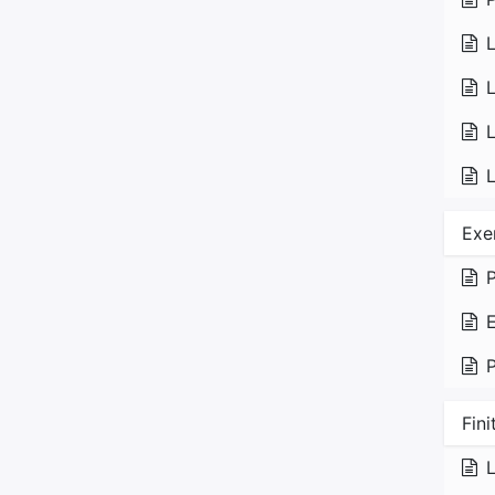
L
L
Exe
P
E
P
Fini
L