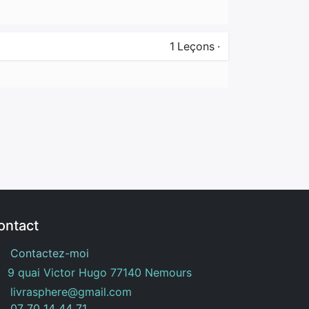
1
Leçons
·
ontact
Contactez-moi
9 quai Victor Hugo 77140 Nemours
livrasphere@gmail.com
07 70 14 44 71