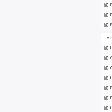
D
E
Le t
L
C
L
P
P
L