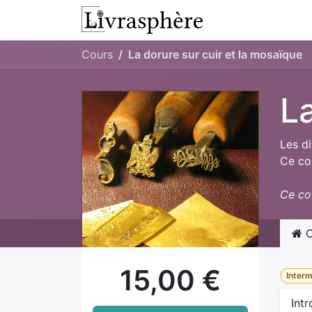
Se rendre au contenu
L'atelier
Presta
Cours
La dorure sur cuir et la mosaïque
La
Les di
Ce cou
Ce cou
C
15,00
€
Interm
Int