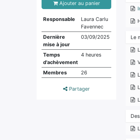
Ajouter au panier
I
Responsable
Laura Carlu
H
Favennec
Dernière
03/09/2025
Le 
mise à jour
L
Temps
4 heures
d'achèvement
V
Membres
26
L
L
Partager
L
Des
L