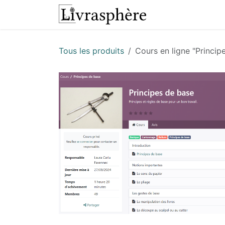
Se rendre au contenu
L'atelier
Presta
Tous les produits
Cours en ligne "Princip