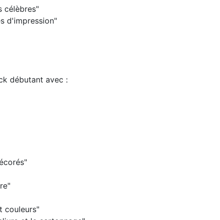
s célèbres"
es d'impression"
k débutant avec :
décorés"
ure"
et couleurs"