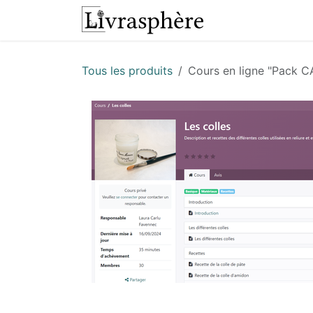
Se rendre au contenu
L'atelier
Presta
Tous les produits
Cours en ligne "Pack C