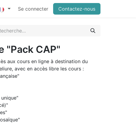
Se connecter
Contactez-nous
ne "Pack CAP"
ès aux cours en ligne à destination du
iure, avec en accès libre les cours :
française"
r unique"
cé)"
ées"
mosaïque"