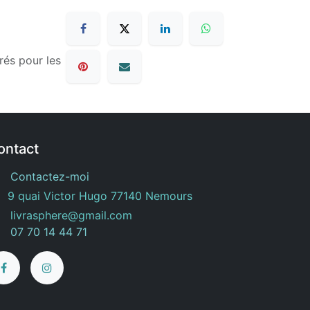
rés pour les
ontact
Contactez-moi
9 quai Victor Hugo 77140 Nemours
livrasphere@gmail.com
07 70 14 44 71