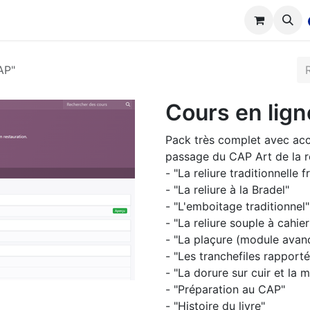
tions
Réalisations
Cours
Boutique
AP"
Cours en lig
Pack très complet avec acc
passage du CAP Art de la rel
- "La reliure traditionnelle 
- "La reliure à la Bradel"
- "L'emboitage traditionnel"
- "La reliure souple à cahie
- "La plaçure (module avan
- "Les tranchefiles rapport
- "La dorure sur cuir et la 
- "Préparation au CAP"
- "Histoire du livre"