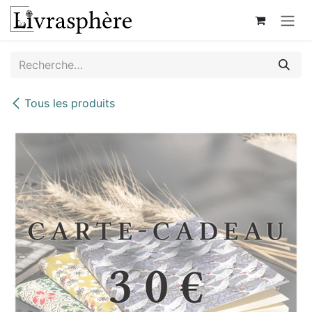
Se rendre au contenu
Tous les produits