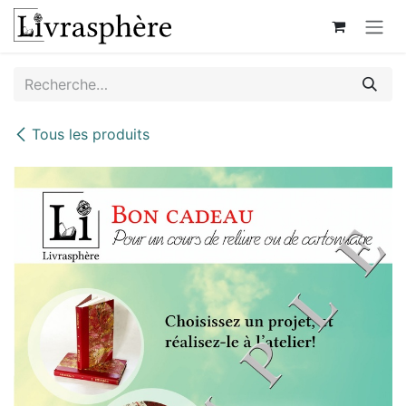
Se rendre au contenu
Tous les produits