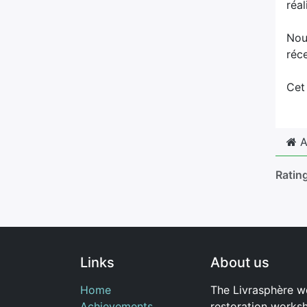
réal
Nou
réc
Cet 
A
Ratin
Links
About us
Home
The Livrasphère w
Achievements
restoration works