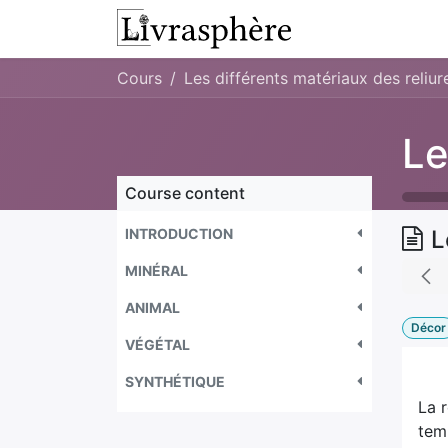
Skip to Content
Workshop
Wor
Cours
Les différents matériaux des reliur
Course content
INTRODUCTION
L
MINÉRAL
ANIMAL
Décor
VÉGÉTAL
SYNTHÉTIQUE
La r
temp