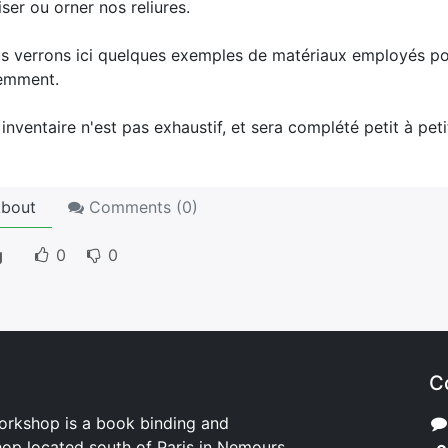
iser ou orner nos reliures.
s verrons ici quelques exemples de matériaux employés pour 
emment.
inventaire n'est pas exhaustif, et sera complété petit à peti
bout
Comments (
0
)
g
0
0
C
orkshop is a book binding and
hop located south of Paris in Nemours