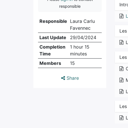
Int
responsible
Responsible
Laura Carlu
Favennec
Les 
Last Update
29/04/2024
L
Completion
1 hour 15
Time
minutes
Les
Members
15
Share
Les
L