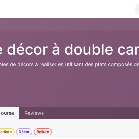
ks
Achievements
Class
Shop
e décor à double ca
es de décors à réaliser en utilisant des plats composés de
ourse
Reviews
mediate
Décor
Reliure