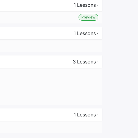
1
Lessons
·
Preview
1
Lessons
·
3
Lessons
·
1
Lessons
·