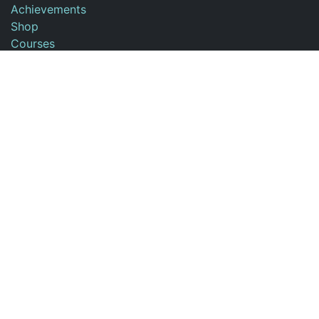
Achievements
Shop
Courses
Contact us
About us
The Livrasphère workshop is a book binding and
restoration workshop located south of Paris in
Nemours (77) France.
I create creative bindings, stationery, cardboard
boxes, and all types of custom projects.
Contact