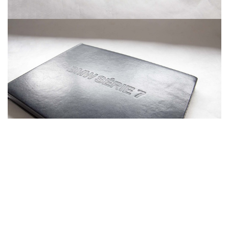
dans
Travaux
#
Dorure
Réalisations sur mesure