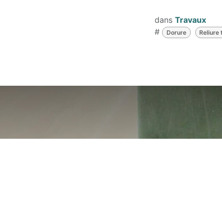
dans
Travaux
#
Dorure
Reliure 
Ca