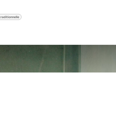
traditionnelle
rnets en cuir tei
Variation sur le cuir teinté