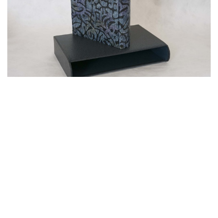
dans
Travaux
#
Boîtes et coffrets
Reliure traditionnelle