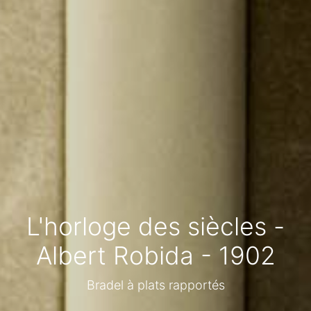
L'horloge des siècles -
Albert Robida - 1902
Bradel à plats rapportés