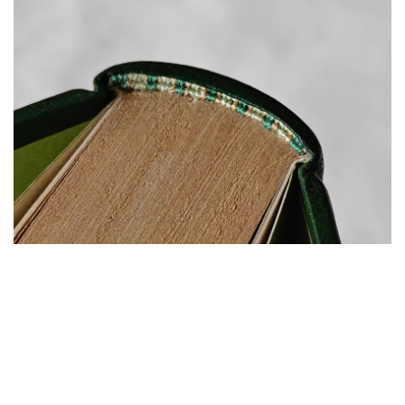
dans
Travaux
#
Dorure
Reliure traditionnelle