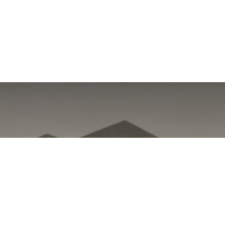
 conservation - ca
Reliures en carte neutre