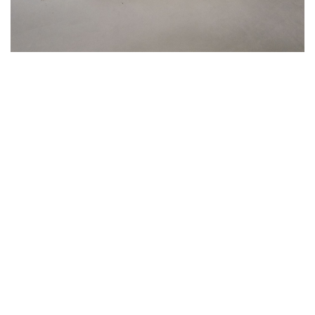
dans
Travaux
#
Livre d'artiste
Papeterie