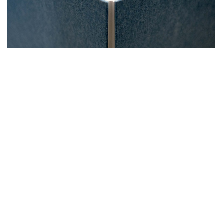
dans
Travaux
#
Papeterie