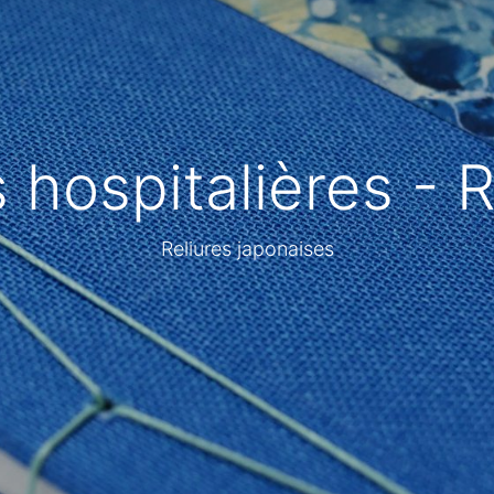
 hospitalières - R
Reliures japonaises