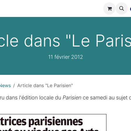
tions
Réalisations
Cours
Boutique
cle dans "Le Pari
11 février 2012
News
Article dans "Le Parisien"
ru dans l'édition locale du
Parisien
ce samedi au sujet 