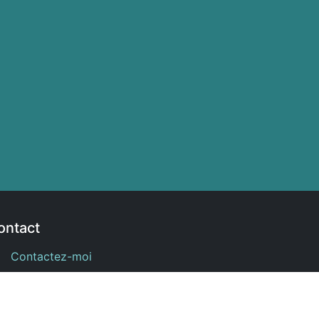
ontact
Contactez-moi
9 quai Victor Hugo 77140 Nemours
livrasphere@gmail.com
07 70 14 44 71