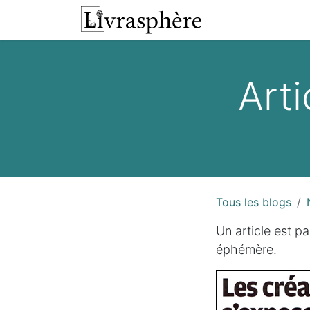
Se rendre au contenu
L'atelier
Presta
Arti
Tous les blogs
Un article est pa
éphémère.