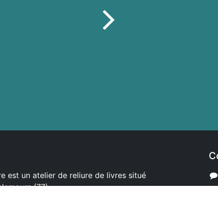
C
e est un atelier de reliure de livres situé
 Nemours (77).
ures de création, de la papeterie, du
s types de projets sur mesure.