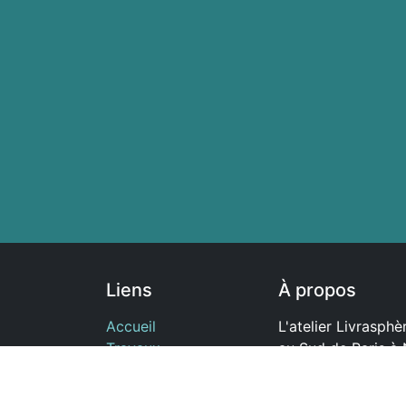
Liens
À propos
Accueil
L'atelier Livrasphèr
Travaux
au Sud de Paris à
Boutique
Je réalise des reli
Cours
cartonnage, et tou