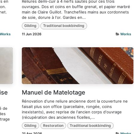
és en
Reliures demi-cuir à 4 nerfs sautés pour ces trois
non.
ouvrages. Dos et coins en buffle grenat, et papier marbré
net.
main de Claire Guillot. Tranchefiles mains aux cordonnets
de soie, dorure à l'or. Gardes en...
Gilding
Traditional bookbinding
Works
11 Jun 2026
Works
ise
Manuel de Matelotage
Rénovation d'une reliure ancienne dont la couverture ne
faisait plus son office (parcellaire, rongée, coins
ré de
inexistants), avec reprise de l'ancien corps d'ouvrage
des
(récupération des anciennes ficelles,...
itrage
Gilding
Restoration
Traditional bookbinding
21 Apr 2026
Works