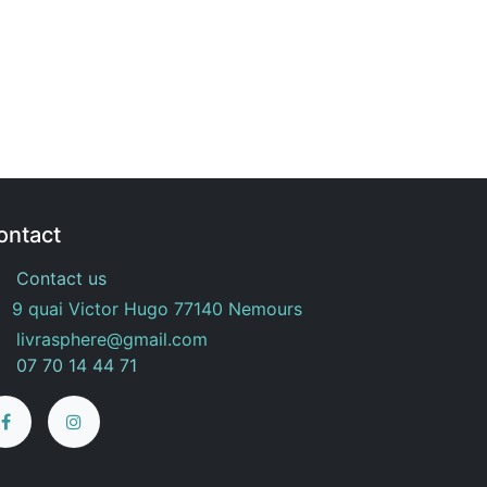
ontact
Contact us
9 quai Victor Hugo 77140 Nemours
livrasphere@gmail.com
07 70 14 44 71