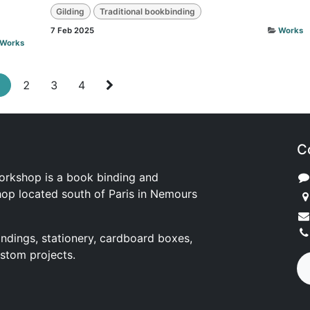
Gilding
Traditional bookbinding
7 Feb 2025
Works
Works
1
2
3
4
C
orkshop is a book binding and
hop located south of Paris in Nemours
bindings, stationery, cardboard boxes,
ustom projects.