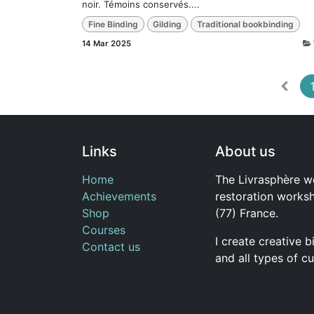
noir. Témoins conservés....
Fine Binding
Gilding
Traditional bookbinding
14 Mar 2025
Links
About us
Home
The Livrasphère w
Achievements
restoration works
Shop
(77) France.
Courses
I create creative 
Contact us
and all types of c