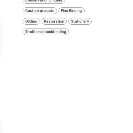
Conservation binding
Custom projects
Fine Binding
Gilding
Restoration
Stationery
Traditional bookbinding