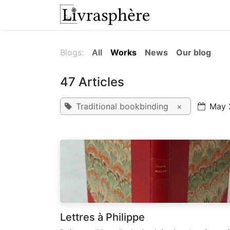
Skip to Content
Workshop
Wor
Blogs:
All
Works
News
Our blog
47 Articles
Traditional bookbinding
×
May 
Lettres à Philippe