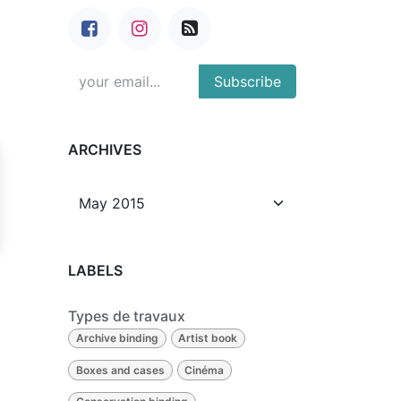
Subscribe
ARCHIVES
LABELS
Types de travaux
Archive binding
Artist book
Boxes and cases
Cinéma