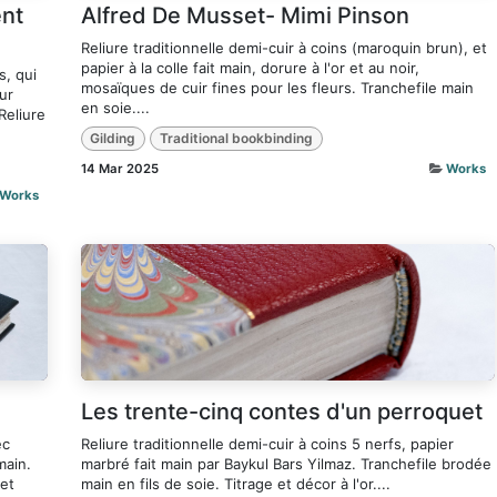
ent
Alfred De Musset- Mimi Pinson
Reliure traditionnelle demi-cuir à coins (maroquin brun), et
papier à la colle fait main, dorure à l'or et au noir,
s, qui
mosaïques de cuir fines pour les fleurs. Tranchefile main
ur
en soie....
Reliure
Gilding
Traditional bookbinding
14 Mar 2025
Works
Works
Les trente-cinq contes d'un perroquet
ec
Reliure traditionnelle demi-cuir à coins 5 nerfs, papier
main.
marbré fait main par Baykul Bars Yilmaz. Tranchefile brodée
 et
main en fils de soie. Titrage et décor à l'or....