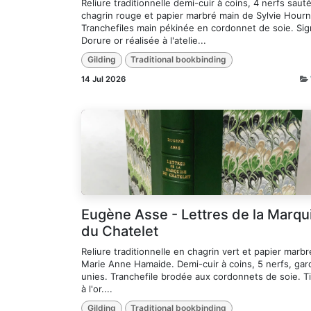
Reliure traditionnelle demi-cuir à coins, 4 nerfs saut
chagrin rouge et papier marbré main de Sylvie Hour
Tranchefiles main pékinée en cordonnet de soie. Sig
Dorure or réalisée à l'atelie...
Gilding
Traditional bookbinding
14 Jul 2026
Eugène Asse - Lettres de la Marqu
du Chatelet
Reliure traditionnelle en chagrin vert et papier marb
Marie Anne Hamaide. Demi-cuir à coins, 5 nerfs, gar
unies. Tranchefile brodée aux cordonnets de soie. T
à l'or....
Gilding
Traditional bookbinding