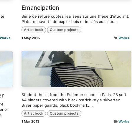
Emancipation
tte
Série de reliure coptes réalisées sur une thèse d'étudiant.
Plats recouverts de papier bois et incisés au laser....
Artist book
Custom projects
Works
1 May 2015
Works
er
Student thesis from the Estienne school in Paris, 28 soft
A4 binders covered with black ostrich-style skivertex.
re.
Silver paper guards, black bookmark....
erior
Artist book
Custom projects
e.
1 Mar 2013
Works