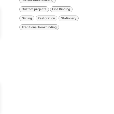
Conservation binding
Custom projects
Fine Binding
Gilding
Restoration
Stationery
Traditional bookbinding