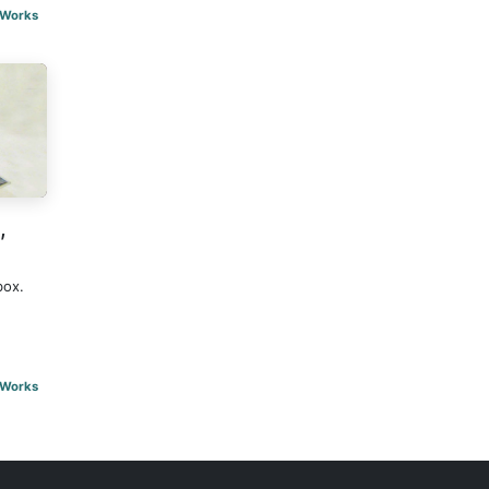
Works
,
box.
Works