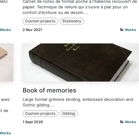
blanc
Carnet de notes de format poche à l'italienne recouvert de
papier. Technique de reliure qui s'ouvre à plat pour un
confort d'écriture ou de dessin....
Custom projects
Stationery
Works
2 Nov 2021
Works
Book of memories
r avec
Large format grimoire binding, embossed decoration and
Gothic gilding....
nt de
Custom projects
Gilding
1 Sept 2020
Works
Works