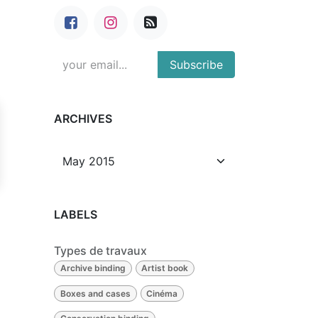
Subscribe
ARCHIVES
LABELS
Types de travaux
Archive binding
Artist book
Boxes and cases
Cinéma