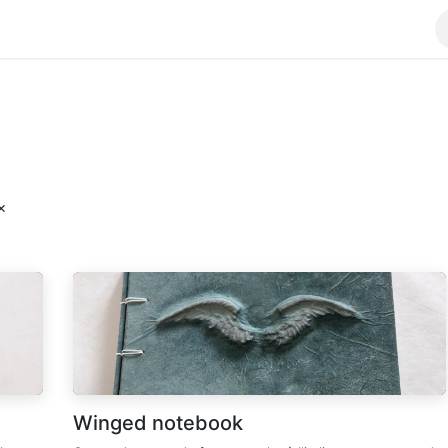
ks
Achievements
Class
Shop
×
Winged notebook