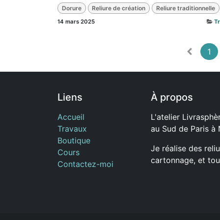
Dorure
Reliure de création
Reliure traditionnelle
14 mars 2025
T
1
Liens
À propos
Accueil
L'atelier Livrasphèr
Travaux
au Sud de Paris à
Boutique
Je réalise des reli
Cours
cartonnage, et tou
Contactez-moi