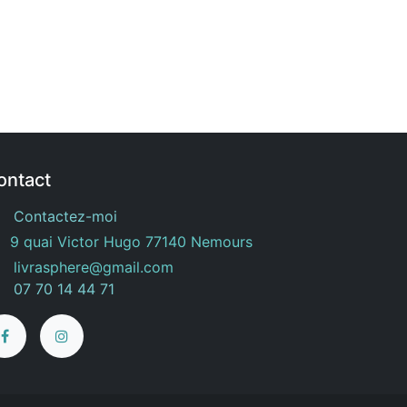
ontact
Contactez-moi
9 quai Victor Hugo 77140 Nemours
livrasphere@gmail.com
07 70 14 44 71