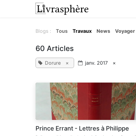
Se rendre au contenu
L'atelier
Presta
Blogs :
Tous
Travaux
News
Voyager
60 Articles
Dorure
×
janv. 2017
×
Prince Errant - Lettres à Philippe