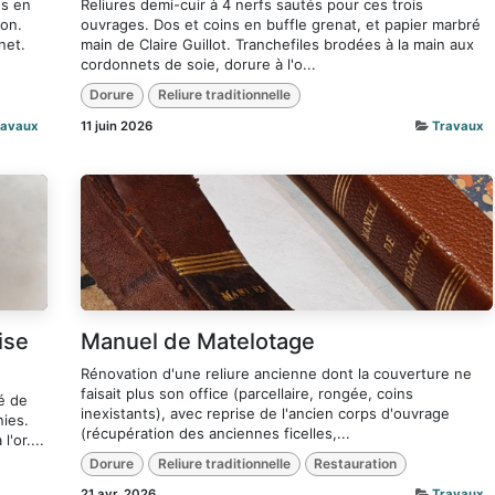
és en
Reliures demi-cuir à 4 nerfs sautés pour ces trois
non.
ouvrages. Dos et coins en buffle grenat, et papier marbré
net.
main de Claire Guillot. Tranchefiles brodées à la main aux
cordonnets de soie, dorure à l'o...
Dorure
Reliure traditionnelle
ravaux
11 juin 2026
Travaux
ise
Manuel de Matelotage
Rénovation d'une reliure ancienne dont la couverture ne
faisait plus son office (parcellaire, rongée, coins
ré de
inexistants), avec reprise de l'ancien corps d'ouvrage
nies.
(récupération des anciennes ficelles,...
'or....
Dorure
Reliure traditionnelle
Restauration
21 avr. 2026
Travaux