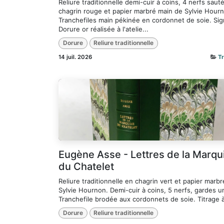
Reliure traditionnelle demi-cuir à coins, 4 nerfs saut
chagrin rouge et papier marbré main de Sylvie Hour
Tranchefiles main pékinée en cordonnet de soie. Sig
Dorure or réalisée à l'atelie...
Dorure
Reliure traditionnelle
14 juil. 2026
T
Eugène Asse - Lettres de la Marqu
du Chatelet
Reliure traditionnelle en chagrin vert et papier marb
Sylvie Hournon. Demi-cuir à coins, 5 nerfs, gardes u
Tranchefile brodée aux cordonnets de soie. Titrage à l
Dorure
Reliure traditionnelle